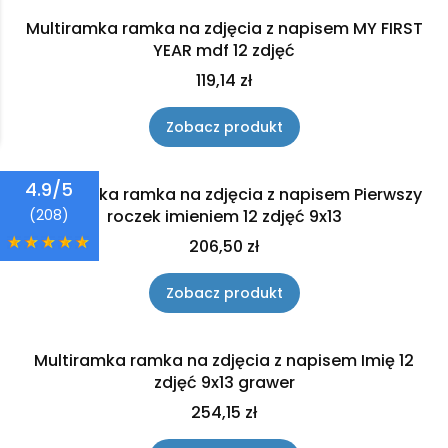
Multiramka ramka na zdjęcia z napisem MY FIRST
YEAR mdf 12 zdjęć
Cena
119,14 zł
Zobacz produkt
4.9/5
Multiramka ramka na zdjęcia z napisem Pierwszy
roczek imieniem 12 zdjęć 9x13
(208)
Cena
206,50 zł
Zobacz produkt
Multiramka ramka na zdjęcia z napisem Imię 12
zdjęć 9x13 grawer
Cena
254,15 zł