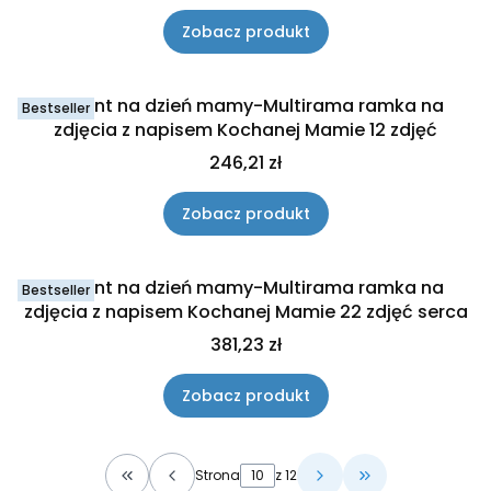
Zobacz produkt
Prezent na dzień mamy-Multirama ramka na
Bestseller
zdjęcia z napisem Kochanej Mamie 12 zdjęć
Cena
246,21 zł
Zobacz produkt
Prezent na dzień mamy-Multirama ramka na
Bestseller
zdjęcia z napisem Kochanej Mamie 22 zdjęć serca
Cena
381,23 zł
Zobacz produkt
Strona
z 12
Wróć do pierwszej strony z produktami
Przejdź do osta