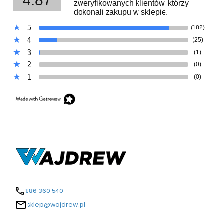
4.87
zweryfikowanych klientów, którzy
dokonali zakupu w sklepie.
5
(182)
4
(25)
3
(1)
2
(0)
1
(0)
886 360 540
sklep@wajdrew.pl