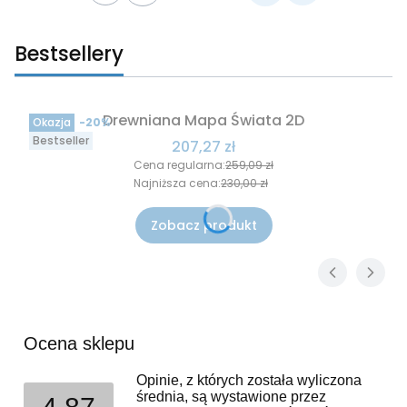
Bestsellery
Drewniana Mapa Świata 2D
Okazja
-20%
Bestseller
Cena promocyjna
207,27 zł
Cena regularna:
259,09 zł
Najniższa cena:
230,00 zł
Zobacz produkt
Ocena sklepu
Opinie, z których została wyliczona
średnia, są wystawione przez