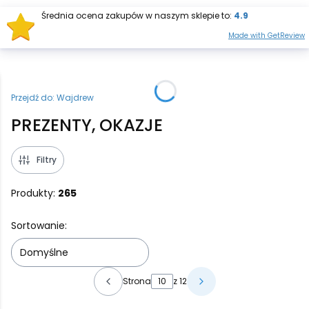
Średnia ocena zakupów w naszym sklepie to:
4.9
Otwórz wysz
Produkt
Made with GetReview
Przejdź do:
Wajdrew
PREZENTY, OKAZJE
Filtry
Produkty:
265
Lista produktów
Sortowanie:
Domyślne
Strona
z 12
Poprzednie produkty
Następne produkty