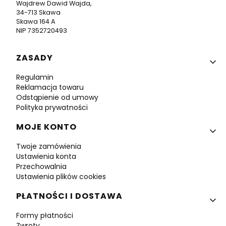
Wajdrew Dawid Wajda,
34-713 Skawa
Skawa 164 A
NIP 7352720493
Linki w stopce
ZASADY
Regulamin
Reklamacja towaru
Odstąpienie od umowy
Polityka prywatności
MOJE KONTO
Twoje zamówienia
Ustawienia konta
Przechowalnia
Ustawienia plików cookies
PŁATNOŚCI I DOSTAWA
Formy płatności
Zwroty