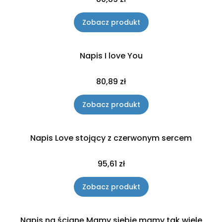
Zobacz produkt
Napis I love You
Cena
80,89 zł
Zobacz produkt
Napis Love stojący z czerwonym sercem
Cena
95,61 zł
Zobacz produkt
Napis na ścianę Mamy siebie mamy tak wiele