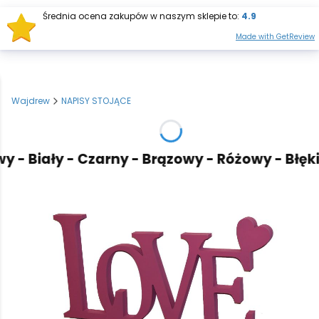
Średnia ocena zakupów w naszym sklepie to:
4.9
Otwórz wysz
Produkt
Made with GetReview
Wajdrew
NAPISY STOJĄCE
- Biały - Czarny - Brązowy - Różowy - Błękitn