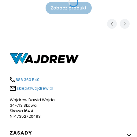
Zobacz produkt
886 360 540
sklep@wajdrew.pl
Wajdrew Dawid Wajda,
34-713 Skawa
Skawa 164 A
NIP 7352720493
Linki w stopce
ZASADY