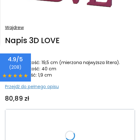
Wajdrew
Napis 3D LOVE
4.9/5
Wysokość: 19,5 cm (mierzona najwyższa litera).
(208)
Szerokość: 40 cm
Grubość: 1,9 cm
Przejdź do pełnego opisu
Cena
80,89 zł
Wybierz wariant produktu:
Poszczególne warianty mogą różnić się ceną
*
Kolor napisu