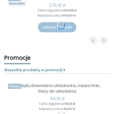
Bestseller
Cena promocyjna
275,18 zł
Cena regularna:
343,98 zł
Najniższa cena:
300,00 zł
Zobacz produkt
Promocje
Wszystkie produkty w promocji
Alfabet, drewniana układanka, nauka liter,
Okazja
-20%
litery do układania
Cena promocyjna
44,10 zł
Cena regularna:
55,13 zł
Najniższa cena:
40,00 zł