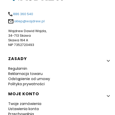
886 360 540
sklep@wajdrew.pl
Wajdrew Dawid Wajda,
34-713 Skawa
Skawa 164 A
NIP 7352720493
Linki w stopce
ZASADY
Regulamin
Reklamacja towaru
Odstąpienie od umowy
Polityka prywatności
MOJE KONTO
Twoje zamówienia
Ustawienia konta
Przechowalnia