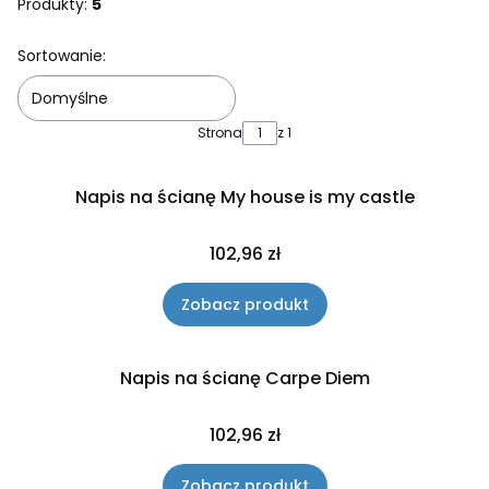
Produkty:
5
Lista produktów
Sortowanie:
Domyślne
Strona
z 1
Napis na ścianę My house is my castle
Cena
102,96 zł
Zobacz produkt
Napis na ścianę Carpe Diem
Cena
102,96 zł
Zobacz produkt