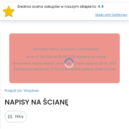
Średnia ocena zakupów w naszym sklepie to:
4.9
Otwórz wysz
Produkt
Made with GetReview
Przejdź do:
Wajdrew
NAPISY NA ŚCIANĘ
Filtry