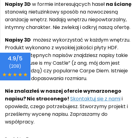
Napisy 3D
w formie interesujących haseł
na ścianę
stanowią nietuzinkowy sposób na nowoczesną
aranżację wnętrz. Nadają wnętrzu niepowtarzalny,
intymny charakter. Nie zwlekaj i odkryj naszą ofertę.
Napisy 3D
możesz wykorzystać w każdym wnętrzu.
Produkt wykonano z wysokiej jakości płyty HDF.
Wśród dostępnych napisów znajdziesz napisy takie
4.9/5
jak „My House is my Castle” (z ang. mój dom jest
(208)
moją twierdzą) czy popularne Carpe Diem. Istnieje
możliwość dopasowania rozmiaru.
Nie znalazłeś w naszej ofercie wymarzonego
napisu? Nic straconego!
Skontaktuj się z nami
i
opowiedz, czego potrzebujesz. Stworzymy projekt i
prześlemy wycenę napisu. Zapraszamy do
współpracy.