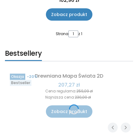
102,96 zł
Zobacz produkt
Strona
z 1
Bestsellery
Drewniana Mapa Świata 2D
Okazja
-20%
Bestseller
Cena promocyjna
207,27 zł
Cena regularna:
259,09 zł
Najniższa cena:
230,00 zł
Zobacz produkt