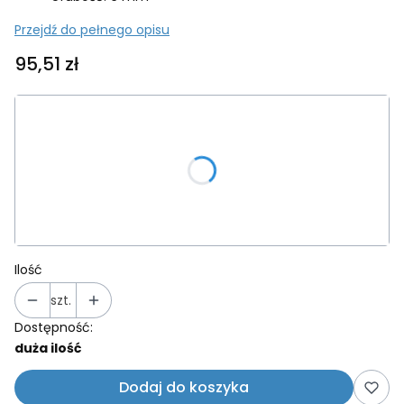
Przejdź do pełnego opisu
Cena
95,51 zł
Wybierz wariant produktu:
Poszczególne warianty mogą różnić się ceną
*
Tekst
Ilość
szt.
Dostępność:
duża ilość
Dodaj do koszyka