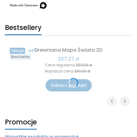
Bestsellery
Drewniana Mapa Świata 2D
Okazja
-20%
Bestseller
Cena promocyjna
207,27 zł
Cena regularna:
259,09 zł
Najniższa cena:
230,00 zł
Zobacz produkt
Promocje
Wszystkie produkty w promocji