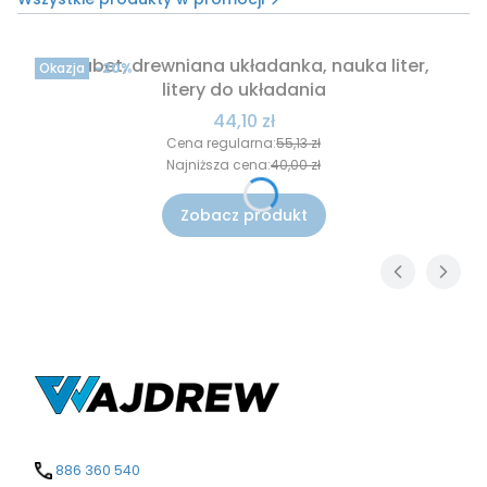
Alfabet, drewniana układanka, nauka liter,
Okazja
-20%
litery do układania
Cena promocyjna
44,10 zł
Cena regularna:
55,13 zł
Najniższa cena:
40,00 zł
Zobacz produkt
886 360 540