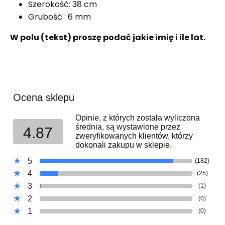
Szerokość: 38 cm
Grubość : 6 mm
W polu (tekst) proszę podać jakie imię i ile lat.
Ocena sklepu
Opinie, z których została wyliczona
średnia, są wystawione przez
4.87
zweryfikowanych klientów, którzy
dokonali zakupu w sklepie.
5
(182)
4
(25)
3
(1)
2
(0)
1
(0)