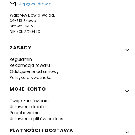
sklep@wajdrew.pl
Wajdrew Dawid Wajda,
34-713 Skawa
Skawa 164 A
NIP 7352720493
Linki w stopce
ZASADY
Regulamin
Reklamacja towaru
Odstąpienie od umowy
Polityka prywatności
MOJE KONTO
Twoje zamówienia
Ustawienia konta
Przechowalnia
Ustawienia plików cookies
PŁATNOŚCI I DOSTAWA