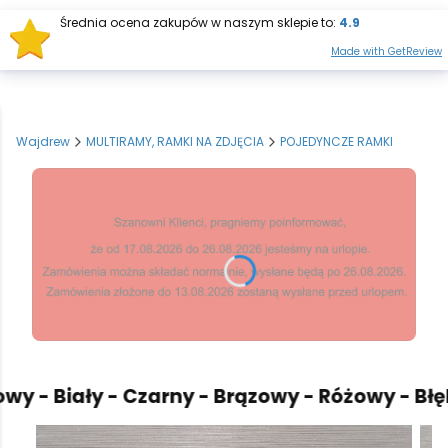
Średnia ocena zakupów w naszym sklepie to:
4.9
Otwórz wysz
Produkt
Made with GetReview
Wajdrew
MULTIRAMY, RAMKI NA ZDJĘCIA
POJEDYNCZE RAMKI
 - Biały - Czarny - Brązowy - Różowy - Błękit