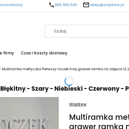
rsonalizacji
886 360 540
sklep@wajdrew.pl
e firmy
Czas i koszty dostawy
Multiramka metryczka Pierwszy roczek imię grawer ramka na zdjęcia 12 z
tny - Szary - Niebieski - Czerwony - Pudro
Wajdrew
Multiramka met
grawer ramka na