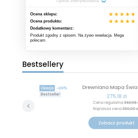
Opinia zweryfikowana
Ocena sklepu:
Ocena produktu:
Dodatkowy komentarz:
Produkt zgodny z opisem. Na żywo rewelacja. Mega
polecam.
Bestsellery
Drewniana Mapa Świa
Okazja
-20%
Bestseller
Cena promo
275,18 zł
Cena regularna:
343,98 
Najniższa cena:
300,00 z
Zobacz produkt