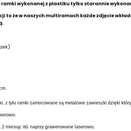
iej ramki wykonanej z plastiku tylko starannie wykona
ji to że w naszych multiramach każde zdjęcie wkłada
ą.
szek)
cm.
ki, z tyłu ramki zamocowane są metalowe zawieszki dzięki który
aserowo.
 2 miesiąc itd. napisy grawerowane laserowo.