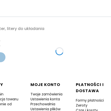
er, litery do układania
cyjna
ł
ł
 w stopce
DY
MOJE KONTO
PŁATNOŚCI I
DOSTAWA
in
Twoje zamówienia
cja towaru
Ustawienia konta
Formy płatności
enie od
Przechowalnia
Zwroty
Ustawienia plików
Czas i koszty