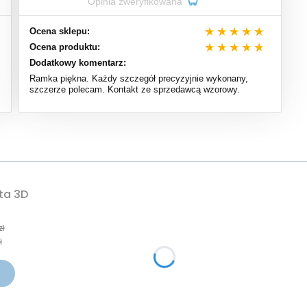
Opinia zweryfikowana
Ocena sklepu:
Ocena produktu:
Dodatkowy komentarz:
Ramka piękna. Każdy szczegół precyzyjnie wykonany,
szczerze polecam. Kontakt ze sprzedawcą wzorowy.
ta 3D
cyjna
zł
ł