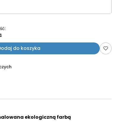
ść:
ć
Dodaj do koszyka
oczych
malowana ekologiczną farbą