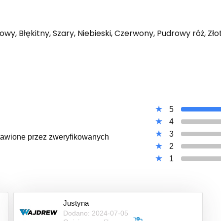
owy, Błękitny, Szary, Niebieski, Czerwony, Pudrowy róż, Zł
5
4
3
ystawione przez zweryfikowanych
2
1
Justyna
Dodano: 2024-07-05