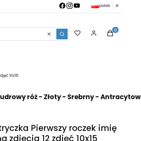
polski
zł
Produkty w ko
Wyczyść
Szukaj
djęć 10x15
wy róż - Złoty - Srebrny - Antracytowy 🎨
ryczka Pierwszy roczek imię
 zdjęcia 12 zdjęć 10x15