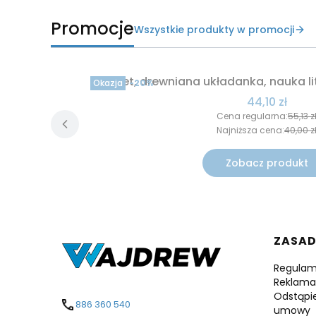
Promocje
Wszystkie produkty w promocji
Alfabet, drewniana układanka, nauka lit
Okazja
-20%
Cena promo
44,10 zł
Cena regularna:
55,13 z
Najniższa cena:
40,00 z
Zobacz produkt
Linki
ZASA
Regulam
Reklama
Odstąpi
886 360 540
umowy