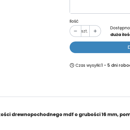
Ilość
Dostępno
szt.
duża iloś
Czas wysyłki:
1 - 5 dni rob
kości drewnopochodnego mdf o grubości 16 mm, po