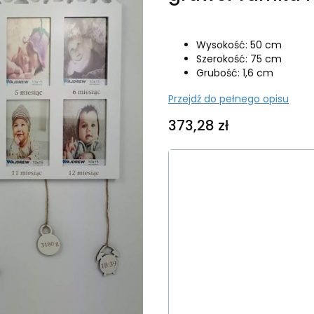
Wysokość: 50 cm
Szerokość: 75 cm
Grubość: 1,6 cm
Przejdź do pełnego opisu
Cena
373,28 zł
Wybierz wariant produk
Poszczególne warianty mog
*
Kolor ramki
Wybierz
*
Imię