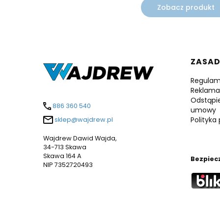
Zobacz produkt
Linki
ZASA
Regulam
Reklama
Odstąpi
886 360 540
umowy
Polityka
sklep@wajdrew.pl
Wajdrew Dawid Wajda,
34-713 Skawa
Skawa 164 A
Bezpiec
NIP 7352720493