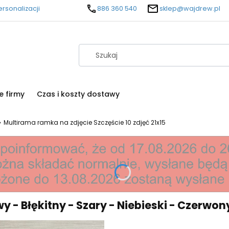
rsonalizacji
886 360 540
sklep@wajdrew.pl
e firmy
Czas i koszty dostawy
Multirama ramka na zdjęcie Szczęście 10 zdjęć 21x15
łękitny - Szary - Niebieski - Czerwony - P