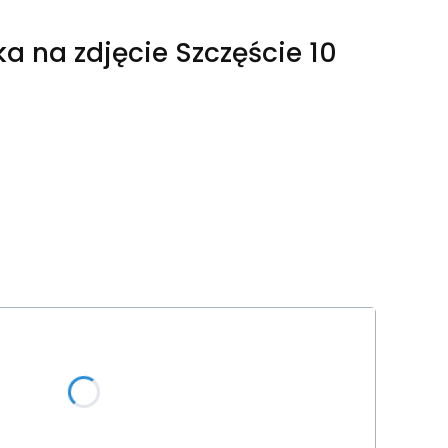
a na zdjęcie Szczęście 10
tu:
ą różnić się ceną