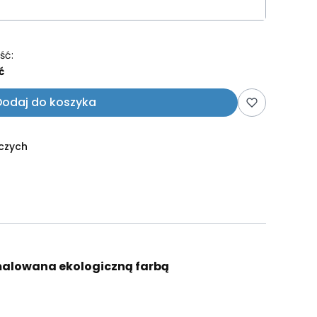
ść:
ć
Dodaj do koszyka
oczych
malowana ekologiczną farbą