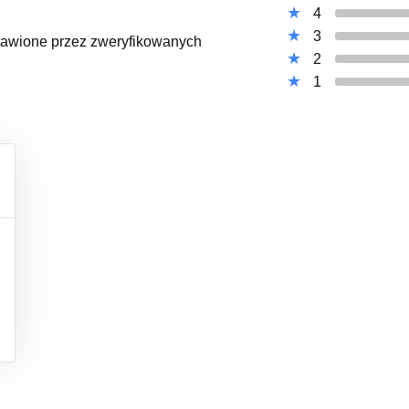
4
3
ystawione przez zweryfikowanych
2
1