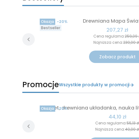
Drewniana Mapa Świa
Okazja
-20%
Bestseller
Cena promoc
207,27 zł
Cena regularna:
259,09 
Najniższa cena:
230,00 z
Zobacz produkt
Promocje
Wszystkie produkty w promocji
Alfabet, drewniana układanka, nauka lit
Okazja
-20%
Cena promo
44,10 zł
Cena regularna:
55,13 z
Najniższa cena:
40,00 z