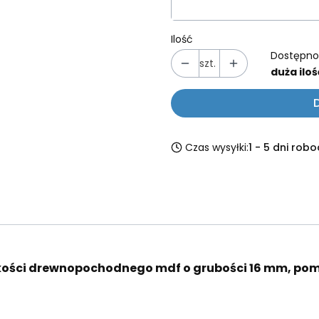
Ilość
Dostępno
szt.
duża iloś
Czas wysyłki:
1 - 5 dni rob
kości drewnopochodnego mdf o grubości 16 mm, po