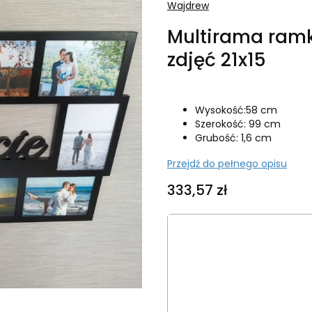
Wajdrew
Multirama ramk
zdjęć 21x15
Wysokość:58 cm
Szerokość: 99 cm
Grubość: 1,6 cm
Przejdź do pełnego opisu
Cena
333,57 zł
Wybierz wariant produk
Poszczególne warianty mog
*
Kolor ramki
Wybierz