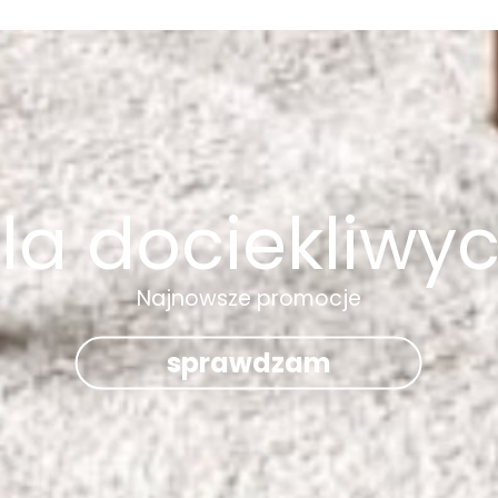
la dociekliwy
Najnowsze promocje
sprawdzam