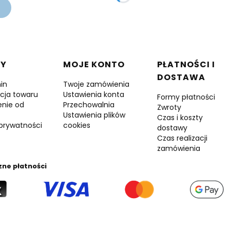
 w stopce
DY
MOJE KONTO
PŁATNOŚCI I
DOSTAWA
in
Twoje zamówienia
cja towaru
Ustawienia konta
Formy płatności
enie od
Przechowalnia
Zwroty
Ustawienia plików
Czas i koszty
 prywatności
cookies
dostawy
Czas realizacji
zamówienia
zne płatności