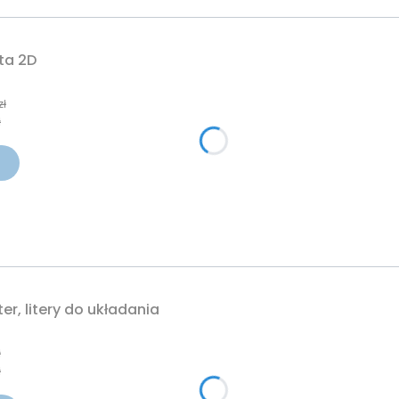
ta 2D
yjna
zł
ł
er, litery do układania
cyjna
ł
ł