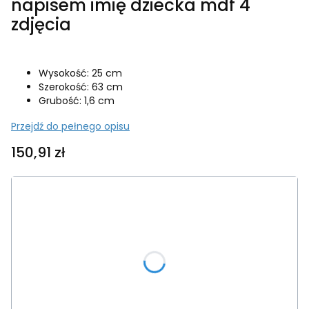
napisem imię dziecka mdf 4
zdjęcia
Wysokość: 25 cm
Szerokość: 63 cm
Grubość: 1,6 cm
Przejdź do pełnego opisu
Cena
150,91 zł
Wybierz wariant produktu:
Poszczególne warianty mogą różnić się ceną
*
Kolor ramki
Wybierz
*
Imię