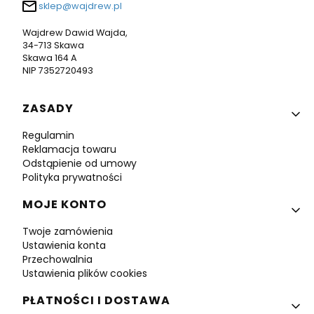
sklep@wajdrew.pl
Wajdrew Dawid Wajda,
34-713 Skawa
Skawa 164 A
NIP 7352720493
Linki w stopce
ZASADY
Regulamin
Reklamacja towaru
Odstąpienie od umowy
Polityka prywatności
MOJE KONTO
Twoje zamówienia
Ustawienia konta
Przechowalnia
Ustawienia plików cookies
PŁATNOŚCI I DOSTAWA