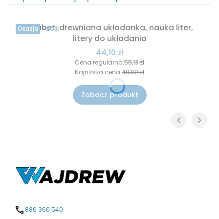
Alfabet, drewniana układanka, nauka liter,
Okazja
-20%
litery do układania
Cena promocyjna
44,10 zł
Cena regularna:
55,13 zł
Najniższa cena:
40,00 zł
Zobacz produkt
886 360 540