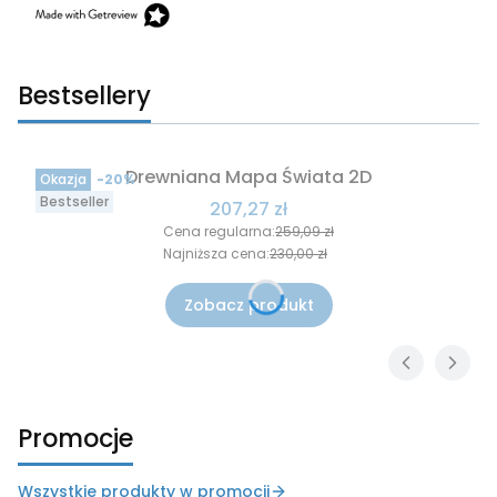
Bestsellery
Drewniana Mapa Świata 2D
Okazja
-20%
Bestseller
Cena promocyjna
207,27 zł
Cena regularna:
259,09 zł
Najniższa cena:
230,00 zł
Zobacz produkt
Promocje
Wszystkie produkty w promocji