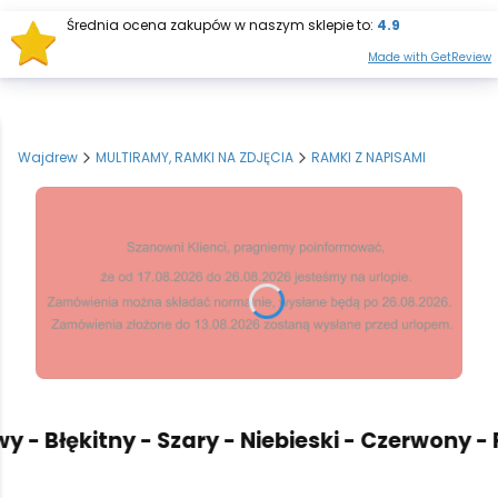
Średnia ocena zakupów w naszym sklepie to:
4.9
Otwórz wysz
Produkt
Made with GetReview
Wajdrew
MULTIRAMY, RAMKI NA ZDJĘCIA
RAMKI Z NAPISAMI
- Błękitny - Szary - Niebieski - Czerwony - P