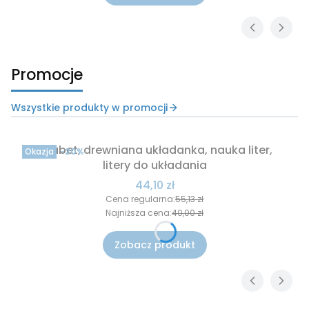
Promocje
Wszystkie produkty w promocji
Alfabet, drewniana układanka, nauka liter,
Okazja
-20%
litery do układania
Cena promocyjna
44,10 zł
Cena regularna:
55,13 zł
Najniższa cena:
40,00 zł
Zobacz produkt