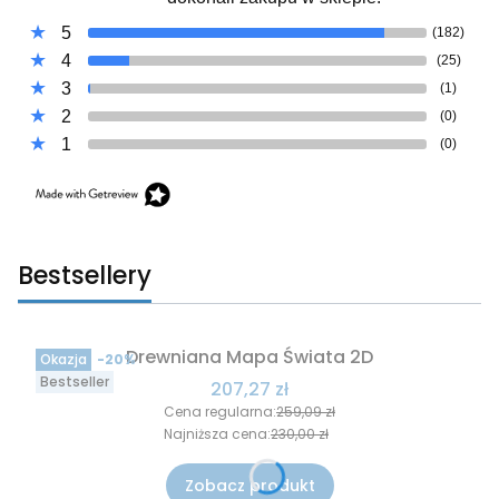
5
(182)
4
(25)
3
(1)
2
(0)
1
(0)
Bestsellery
Drewniana Mapa Świata 2D
Okazja
-20%
Bestseller
Cena promocyjna
207,27 zł
Cena regularna:
259,09 zł
Najniższa cena:
230,00 zł
Zobacz produkt