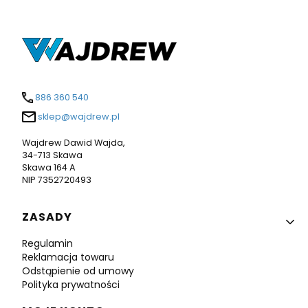
886 360 540
sklep@wajdrew.pl
Wajdrew Dawid Wajda,
34-713 Skawa
Skawa 164 A
NIP 7352720493
Linki w stopce
ZASADY
Regulamin
Reklamacja towaru
Odstąpienie od umowy
Polityka prywatności