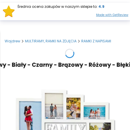
Średnia ocena zakupów w naszym sklepie to:
4.9
Otwórz wysz
Produkt
Made with GetReview
Wajdrew
MULTIRAMY, RAMKI NA ZDJĘCIA
RAMKI Z NAPISAMI
- Biały - Czarny - Brązowy - Różowy - Błękitn