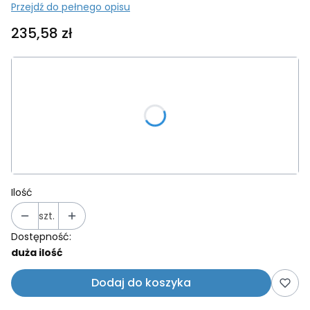
Przejdź do pełnego opisu
Cena
235,58 zł
Wybierz wariant produktu:
Poszczególne warianty mogą różnić się ceną
*
Kolor ramki
Wybierz
Ilość
szt.
Dostępność:
duża ilość
Dodaj do koszyka