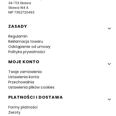
34-713 Skawa
Skawa 164 A
NIP 7352720493
Linki w stopce
ZASADY
Regulamin
Reklamacja towaru
Odstąpienie od umowy
Polityka prywatności
MOJE KONTO
Twoje zamówienia
Ustawienia konta
Przechowalnia
Ustawienia plików cookies
PŁATNOŚCI I DOSTAWA
Formy płatności
Zwroty