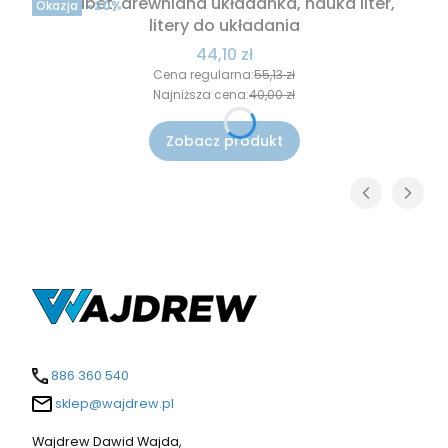
Alfabet, drewniana układanka, nauka liter,
Okazja
-20%
litery do układania
Cena promocyjna
44,10 zł
Cena regularna:
55,13 zł
Najniższa cena:
40,00 zł
Zobacz produkt
886 360 540
sklep@wajdrew.pl
Wajdrew Dawid Wajda,