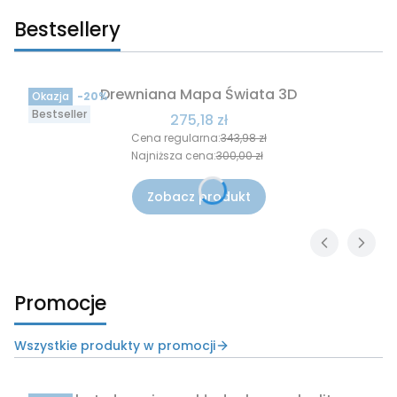
Bestsellery
Drewniana Mapa Świata 3D
Okazja
-20%
Bestseller
Cena promocyjna
275,18 zł
Cena regularna:
343,98 zł
Najniższa cena:
300,00 zł
Zobacz produkt
Promocje
Wszystkie produkty w promocji