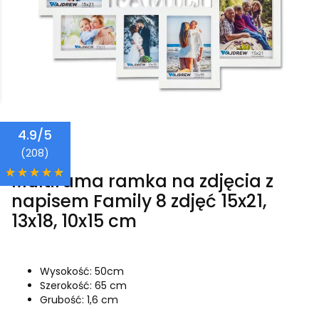
4.9/5
Wajdrew
(208)
Multirama ramka na zdjęcia z
napisem Family 8 zdjęć 15x21,
13x18, 10x15 cm
Wysokość: 50cm
Szerokość: 65 cm
Grubość: 1,6 cm