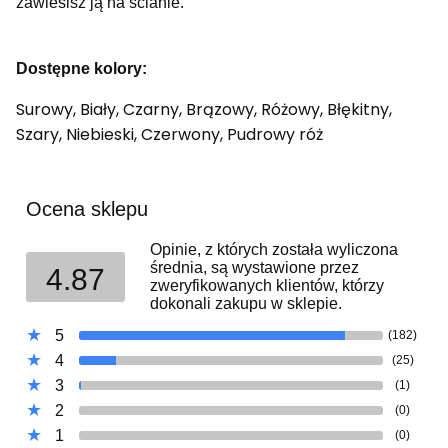
zawiesisz ją na ścianie.
Dostępne kolory:
Surowy, Biały, Czarny, Brązowy, Różowy, Błękitny,
Szary, Niebieski, Czerwony, Pudrowy róż
Ocena sklepu
Opinie, z których została wyliczona
średnia, są wystawione przez
4.87
zweryfikowanych klientów, którzy
dokonali zakupu w sklepie.
5
(182)
4
(25)
3
(1)
2
(0)
1
(0)