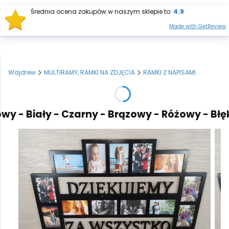
Średnia ocena zakupów w naszym sklepie to:
4.9
Otwórz wysz
Produkt
Made with GetReview
Wajdrew
MULTIRAMY, RAMKI NA ZDJĘCIA
RAMKI Z NAPISAMI
 - Biały - Czarny - Brązowy - Różowy - Błękit