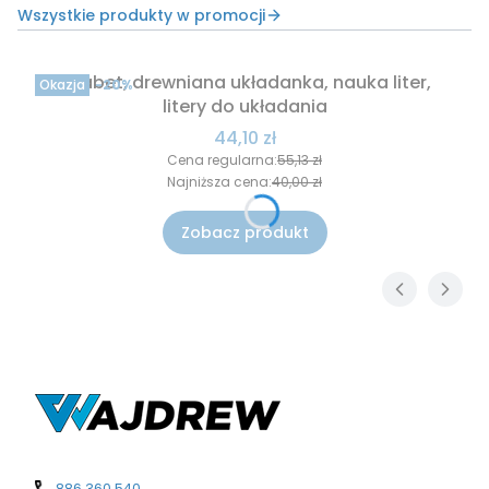
Wszystkie produkty w promocji
Alfabet, drewniana układanka, nauka liter,
Okazja
-20%
litery do układania
Cena promocyjna
44,10 zł
Cena regularna:
55,13 zł
Najniższa cena:
40,00 zł
Zobacz produkt
886 360 540