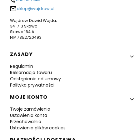
sklep@wajdrew.pl
Wajdrew Dawid Wajda,
34-713 Skawa
Skawa 164 A
NIP 7352720493
Linki w stopce
ZASADY
Regulamin
Reklamacja towaru
Odstąpienie od umowy
Polityka prywatności
MOJE KONTO
Twoje zamówienia
Ustawienia konta
Przechowalnia
Ustawienia plików cookies
PŁATNOŚCI I DOSTAWA