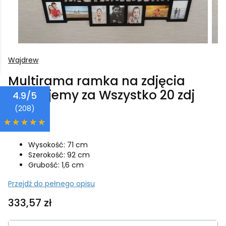
Wajdrew
Multirama ramka na zdjęcia
Dziękujemy za Wszystko 20 zdj
4.9/5
15x10
(208)
Wysokość: 71 cm
Szerokość: 92 cm
Grubość: 1,6 cm
Przejdź do pełnego opisu
Cena
333,57 zł