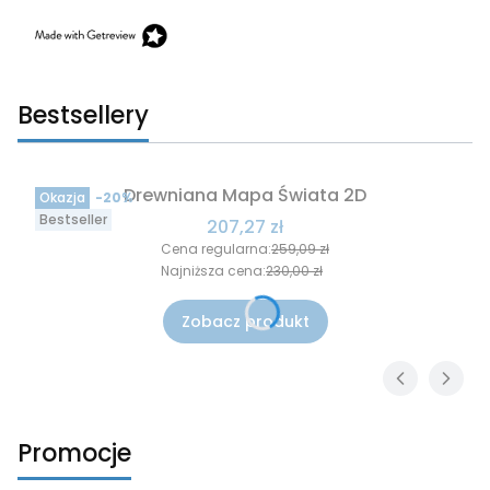
Bestsellery
Drewniana Mapa Świata 2D
Okazja
-20%
Bestseller
Cena promocyjna
207,27 zł
Cena regularna:
259,09 zł
Najniższa cena:
230,00 zł
Zobacz produkt
Promocje