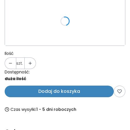
Wybierz wariant produktu:
Poszczególne warianty mogą różnić się ceną
*
Kolor ramki
Wybierz
Ilość
szt.
Dostępność:
duża ilość
Dodaj do koszyka
Czas wysyłki:
1 - 5 dni roboczych