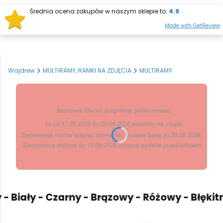
Średnia ocena zakupów w naszym sklepie to:
4.9
Otwórz wysz
Produkt
Made with GetReview
Wajdrew
MULTIRAMY, RAMKI NA ZDJĘCIA
MULTIRAMY
Biały - Czarny - Brązowy - Różowy - Błękitny 