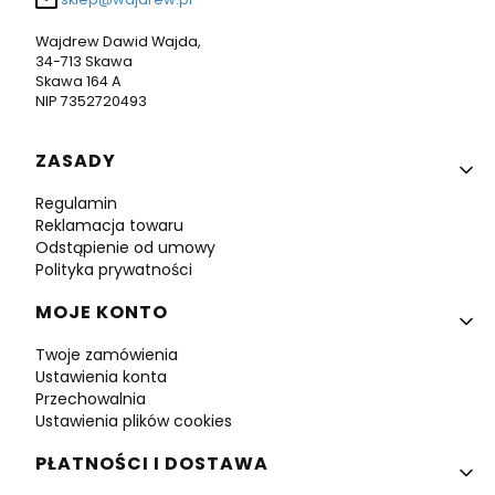
Wajdrew Dawid Wajda,
34-713 Skawa
Skawa 164 A
NIP 7352720493
Linki w stopce
ZASADY
Regulamin
Reklamacja towaru
Odstąpienie od umowy
Polityka prywatności
MOJE KONTO
Twoje zamówienia
Ustawienia konta
Przechowalnia
Ustawienia plików cookies
PŁATNOŚCI I DOSTAWA