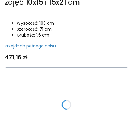
zdjęć 10x15 i 15x21 cm
Wysokość: 103 cm
Szerokość: 71 cm
Grubość: 1,6 cm
Przejdź do pełnego opisu
Cena
471,16 zł
Wybierz wariant produktu:
Poszczególne warianty mogą różnić się ceną
*
Kolor ramki
Wybierz
*
Rama do zawieszenia
Wybierz