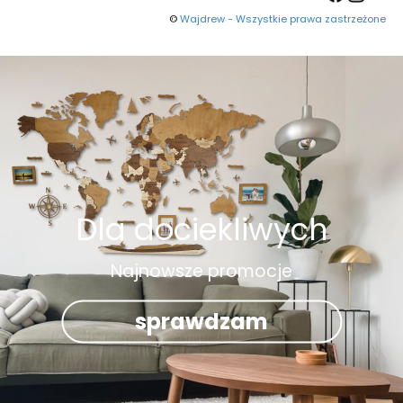
©
Wajdrew - Wszystkie prawa zastrzeżone
Dla dociekliwych
Najnowsze promocje
sprawdzam