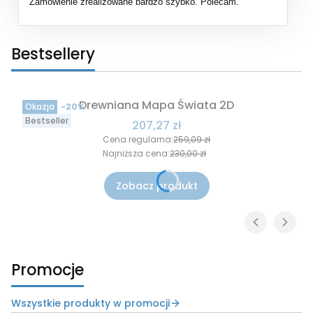
Zamówienie zrealizowane bardzo szybko. Polecam.
Bestsellery
Drewniana Mapa Świata 2D
Okazja
-20%
Bestseller
Cena promocyjna
207,27 zł
Cena regularna:
259,09 zł
Najniższa cena:
230,00 zł
Zobacz produkt
Promocje
Wszystkie produkty w promocji