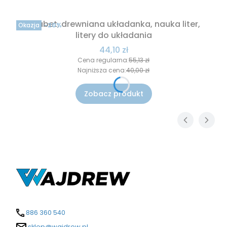
Alfabet, drewniana układanka, nauka liter,
Okazja
-20%
litery do układania
Cena promocyjna
44,10 zł
Cena regularna:
55,13 zł
Najniższa cena:
40,00 zł
Zobacz produkt
886 360 540
sklep@wajdrew.pl