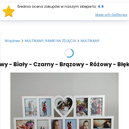
Średnia ocena zakupów w naszym sklepie to:
4.9
Otwórz wysz
Produkt
Made with GetReview
Wajdrew
MULTIRAMY, RAMKI NA ZDJĘCIA
MULTIRAMY
- Biały - Czarny - Brązowy - Różowy - Błękit