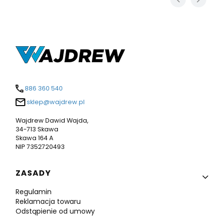
886 360 540
sklep@wajdrew.pl
Wajdrew Dawid Wajda,
34-713 Skawa
Skawa 164 A
NIP 7352720493
Linki w stopce
ZASADY
Regulamin
Reklamacja towaru
Odstąpienie od umowy