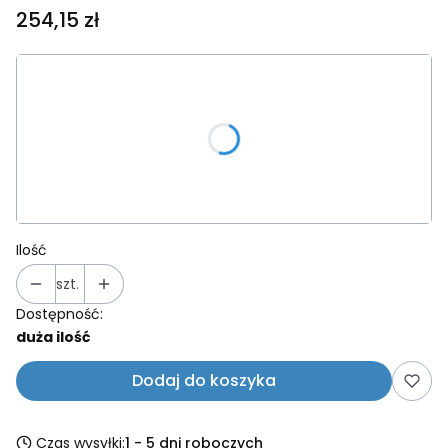
Cena
254,15 zł
Wybierz wariant produktu:
Poszczególne warianty mogą różnić się ceną
*
Kolor ramki
Wybierz
Ilość
szt.
Dostępność:
duża ilość
Dodaj do koszyka
Czas wysyłki:
1 - 5 dni roboczych