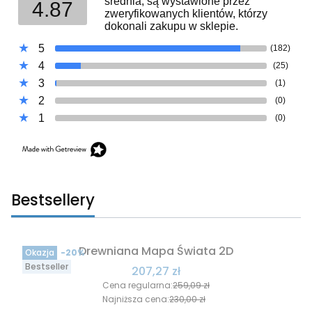
średnia, są wystawione przez
4.87
zweryfikowanych klientów, którzy
dokonali zakupu w sklepie.
5
(182)
4
(25)
3
(1)
2
(0)
1
(0)
Bestsellery
Drewniana Mapa Świata 2D
Okazja
-20%
Bestseller
Cena promocyjna
207,27 zł
Cena regularna:
259,09 zł
Najniższa cena:
230,00 zł