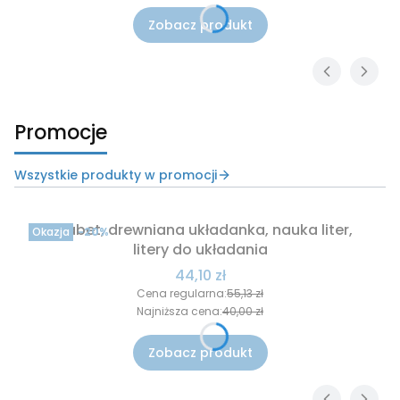
Zobacz produkt
Promocje
Wszystkie produkty w promocji
Alfabet, drewniana układanka, nauka liter,
Okazja
-20%
litery do układania
Cena promocyjna
44,10 zł
Cena regularna:
55,13 zł
Najniższa cena:
40,00 zł
Zobacz produkt