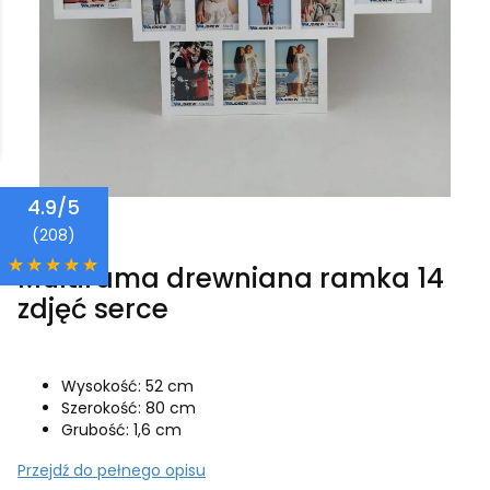
4.9/5
Wajdrew
(208)
Multirama drewniana ramka 14
zdjęć serce
Wysokość: 52 cm
Szerokość: 80 cm
Grubość: 1,6 cm
Przejdź do pełnego opisu