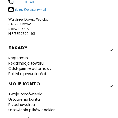
886 360 540
sklep@wajdrew.pl
Wajdrew Dawid Wajda,
34-713 Skawa
Skawa 164 A
NIP 7352720493
Linki w stopce
ZASADY
Regulamin
Reklamacja towaru
Odstąpienie od umowy
Polityka prywatności
MOJE KONTO
Twoje zamówienia
Ustawienia konta
Przechowalnia
Ustawienia plików cookies