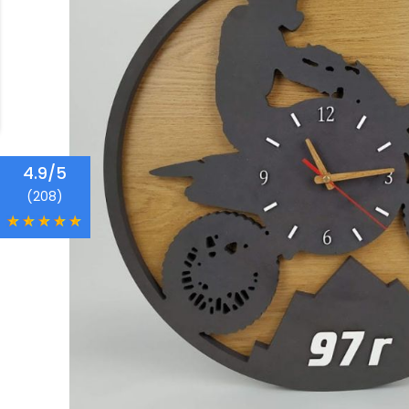
4.9/5
(208)