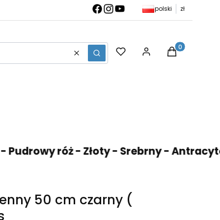
polski
zł
Produkty w ko
Wyczyść
Szukaj
drowy róż - Złoty - Srebrny - Antracytowy 
ienny 50 cm czarny (
s