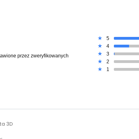
5
4
3
ystawione przez zweryfikowanych
2
1
ta 3D
cyjna