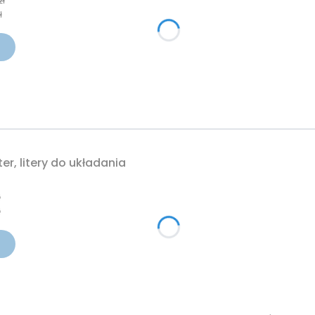
zł
ł
er, litery do układania
cyjna
ł
ł