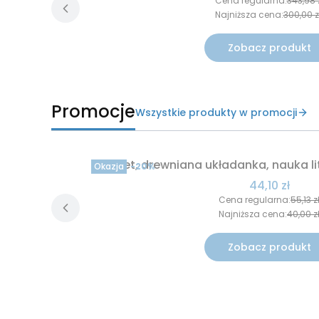
Cena regularna:
343,98 
Najniższa cena:
300,00 z
Zobacz produkt
Promocje
Wszystkie produkty w promocji
Alfabet, drewniana układanka, nauka lit
Okazja
-20%
Cena promo
44,10 zł
Cena regularna:
55,13 z
Najniższa cena:
40,00 z
Zobacz produkt