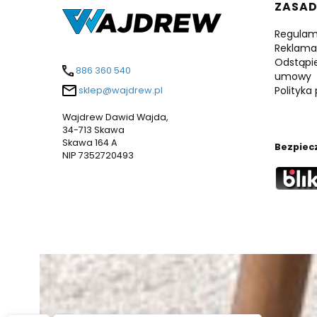
Linki
ZASA
Regulam
Reklama
Odstąpi
886 360 540
umowy
Polityka
sklep@wajdrew.pl
Wajdrew Dawid Wajda,
34-713 Skawa
Skawa 164 A
Bezpiec
NIP 7352720493