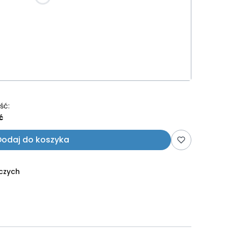
na wskazówka )
ść:
ć
Dodaj do koszyka
oczych