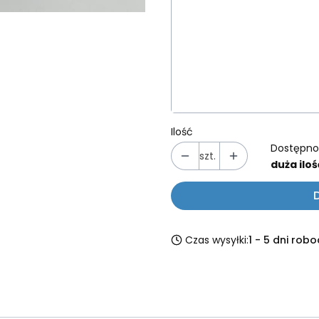
*
Z sekundnikiem ( czerwo
Wybierz
*
Numer zawodnika
Ilość
Dostępno
szt.
duża iloś
Czas wysyłki:
1 - 5 dni rob