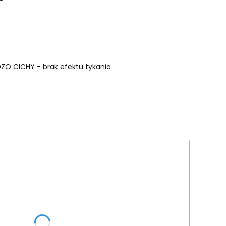
ZO CICHY - brak efektu tykania
tu:
ą różnić się ceną