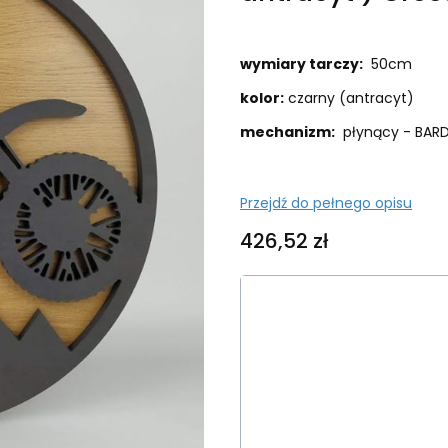
wymiary tarczy:
50cm
kolor:
czarny (antracyt)
mechanizm:
płynący - BARD
Przejdź do pełnego opisu
Cena
426,52 zł
Wybierz wariant produk
Poszczególne warianty mog
*
Kolor wskazówek
Wybierz