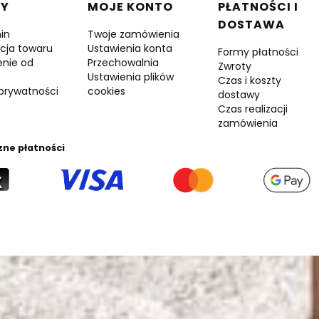
 w stopce
DY
MOJE KONTO
PŁATNOŚCI I
DOSTAWA
in
Twoje zamówienia
cja towaru
Ustawienia konta
Formy płatności
enie od
Przechowalnia
Zwroty
Ustawienia plików
Czas i koszty
 prywatności
cookies
dostawy
Czas realizacji
zamówienia
zne płatności