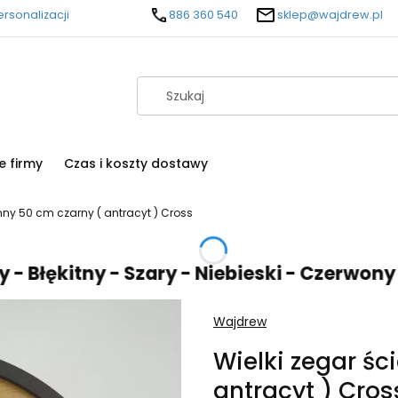
rsonalizacji
886 360 540
sklep@wajdrew.pl
e firmy
Czas i koszty dostawy
enny 50 cm czarny ( antracyt ) Cross
ękitny - Szary - Niebieski - Czerwony - Pu
Wajdrew
Wielki zegar śc
antracyt ) Cros