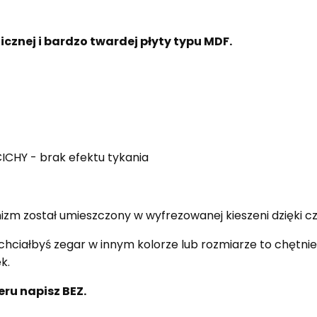
cznej i bardzo twardej płyty typu MDF.
CHY - brak efektu tykania
m został umieszczony w wyfrezowanej kieszeni dzięki cz
chciałbyś zegar w innym kolorze lub rozmiarze to chętn
k.
eru napisz BEZ.