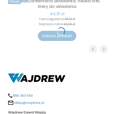
Alfabet, drewniana układanka, nauka liter,
Okazja
-20%
litery do układania
Cena promocyjna
44,10 zł
Cena regularna:
55,13 zł
Najniższa cena:
40,00 zł
Zobacz produkt
886 360 540
sklep@wajdrew.pl
Wajdrew Dawid Wajda,