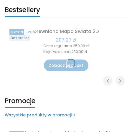
Bestsellery
Drewniana Mapa Świata 2D
Okazja
-20%
Bestseller
Cena promocyjna
207,27 zł
Cena regularna:
259,09 zł
Najniższa cena:
230,00 zł
Zobacz produkt
Promocje
Wszystkie produkty w promocji