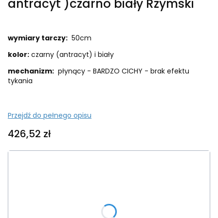
antracyt )czarno biały Rzymski
wymiary tarczy:
50cm
kolor:
czarny (antracyt) i biały
mechanizm:
płynący - BARDZO CICHY - brak efektu
tykania
Przejdź do pełnego opisu
Cena
426,52 zł
Wybierz wariant produktu:
Poszczególne warianty mogą różnić się ceną
*
Z sekundnikiem ( czerwona wskazówka )
Wybierz