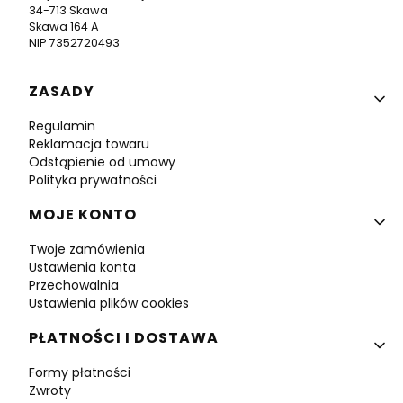
34-713 Skawa
Skawa 164 A
NIP 7352720493
Linki w stopce
ZASADY
Regulamin
Reklamacja towaru
Odstąpienie od umowy
Polityka prywatności
MOJE KONTO
Twoje zamówienia
Ustawienia konta
Przechowalnia
Ustawienia plików cookies
PŁATNOŚCI I DOSTAWA
Formy płatności
Zwroty