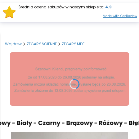
Średnia ocena zakupów w naszym sklepie to:
4.9
Otwórz wysz
Produkt
Made with GetReview
Wajdrew
ZEGARY ŚCIENNE
ZEGARY MDF
 - Biały - Czarny - Brązowy - Różowy - Błękit