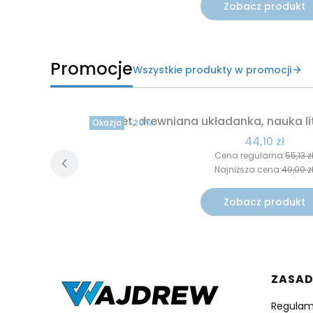
Zobacz produkt
Promocje
Wszystkie produkty w promocji
Alfabet, drewniana układanka, nauka lit
Okazja
-20%
Cena promo
44,10 zł
Cena regularna:
55,13 z
Najniższa cena:
40,00 z
Zobacz produkt
Linki
ZASA
Regulam