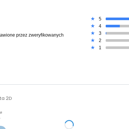
5
4
3
ystawione przez zweryfikowanych
2
1
ta 2D
yjna
zł
ł