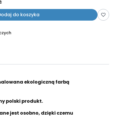
ć
Dodaj do koszyka
oczych
malowana ekologiczną farbą
ny polski produkt.
ane jest osobno, dzięki czemu