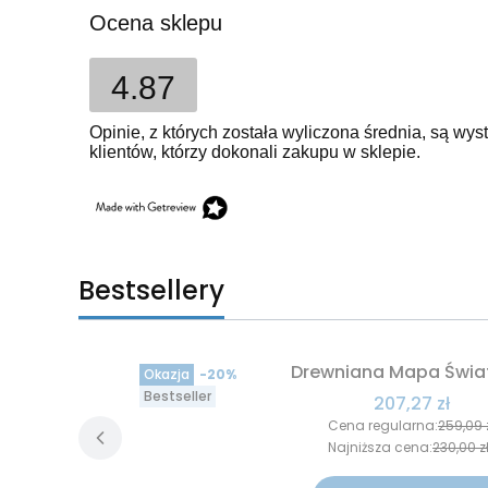
Ocena sklepu
4.87
Opinie, z których została wyliczona średnia, są w
klientów, którzy dokonali zakupu w sklepie.
Bestsellery
Drewniana Mapa Świa
Okazja
-20%
Bestseller
Cena promoc
207,27 zł
Cena regularna:
259,09 
Najniższa cena:
230,00 z