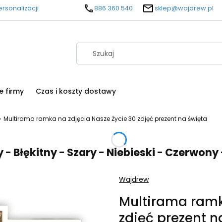
rsonalizacji
886 360 540
sklep@wajdrew.pl
e firmy
Czas i koszty dostawy
Multirama ramka na zdjęcia Nasze Życie 30 zdjęć prezent na święta
ękitny - Szary - Niebieski - Czerwony - Pu
Wajdrew
Multirama ramk
zdjęć prezent n