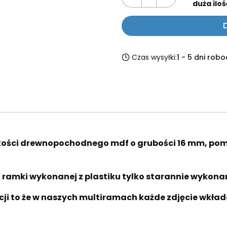
duża iloś
Czas wysyłki:
1 - 5 dni rob
kości drewnopochodnego mdf o grubości 16 mm, po
iej ramki wykonanej z plastiku tylko starannie wykona
cji to że w naszych multiramach każde zdjęcie wkład