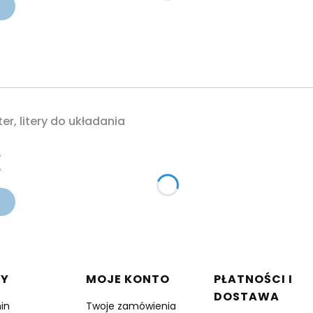
er, litery do układania
cyjna
ł
ł
 w stopce
DY
MOJE KONTO
PŁATNOŚCI I
DOSTAWA
in
Twoje zamówienia