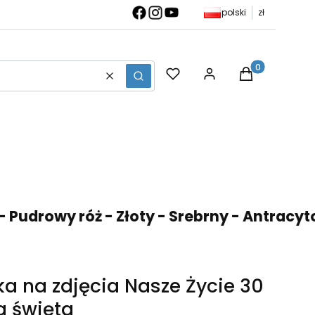
polski
zł
Produkty w ko
Wyczyść
Szukaj
drowy róż - Złoty - Srebrny - Antracytowy 
a na zdjęcia Nasze Życie 30
a święta