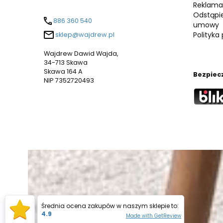
Reklama
Odstąpi
886 360 540
umowy
Polityka
sklep@wajdrew.pl
Wajdrew Dawid Wajda,
34-713 Skawa
Skawa 164 A
Bezpiec
NIP 7352720493
Średnia ocena zakupów w naszym sklepie to:
4.9
Made with GetReview