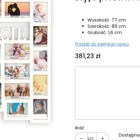
Wysokość: 77 cm
Szerokość: 89 cm
Grubość: 1,6 cm
Przejdź do pełnego opisu
Cena
381,23 zł
Wybierz wariant produk
Poszczególne warianty mog
*
Kolor ramki
Wybierz
Ilość
Dostępno
szt.